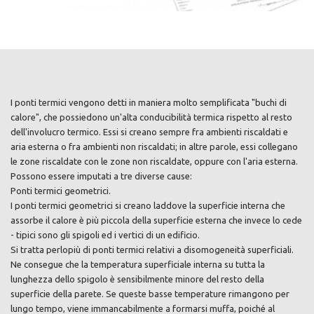
I ponti termici vengono detti in maniera molto semplificata "buchi di
calore", che possiedono un'alta conducibilità termica rispetto al resto
dell'involucro termico. Essi si creano sempre fra ambienti riscaldati e
aria esterna o fra ambienti non riscaldati; in altre parole, essi collegano
le zone riscaldate con le zone non riscaldate, oppure con l'aria esterna.
Possono essere imputati a tre diverse cause:
Ponti termici geometrici.
I ponti termici geometrici si creano laddove la superficie interna che
assorbe il calore è più piccola della superficie esterna che invece lo cede
- tipici sono gli spigoli ed i vertici di un edificio.
Si tratta perlopiù di ponti termici relativi a disomogeneità superficiali.
Ne consegue che la temperatura superficiale interna su tutta la
lunghezza dello spigolo è sensibilmente minore del resto della
superficie della parete. Se queste basse temperature rimangono per
lungo tempo, viene immancabilmente a formarsi muffa, poiché al