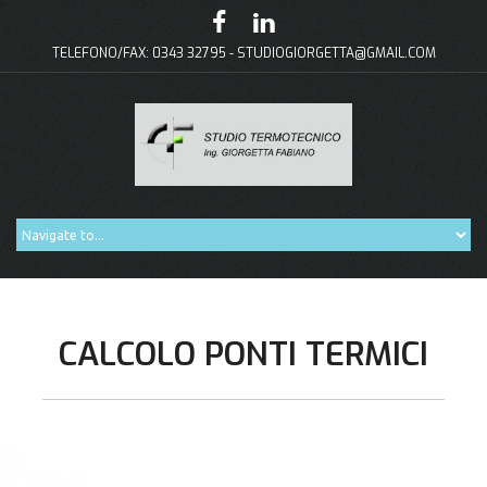
TELEFONO/FAX: 0343 32795 -
STUDIOGIORGETTA@GMAIL.COM
CALCOLO PONTI TERMICI