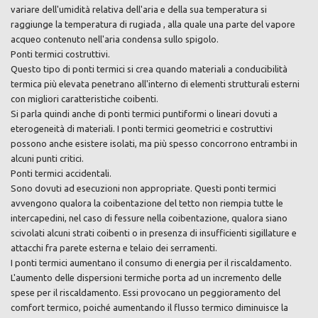
variare dell'umidità relativa dell'aria e della sua temperatura si
raggiunge la temperatura di rugiada , alla quale una parte del vapore
acqueo contenuto nell'aria condensa sullo spigolo.
Ponti termici costruttivi.
Questo tipo di ponti termici si crea quando materiali a conducibilità
termica più elevata penetrano all'interno di elementi strutturali esterni
con migliori caratteristiche coibenti.
Si parla quindi anche di ponti termici puntiformi o lineari dovuti a
eterogeneità di materiali. I ponti termici geometrici e costruttivi
possono anche esistere isolati, ma più spesso concorrono entrambi in
alcuni punti critici.
Ponti termici accidentali.
Sono dovuti ad esecuzioni non appropriate. Questi ponti termici
avvengono qualora la coibentazione del tetto non riempia tutte le
intercapedini, nel caso di fessure nella coibentazione, qualora siano
scivolati alcuni strati coibenti o in presenza di insufficienti sigillature e
attacchi fra parete esterna e telaio dei serramenti.
I ponti termici aumentano il consumo di energia per il riscaldamento.
L'aumento delle dispersioni termiche porta ad un incremento delle
spese per il riscaldamento. Essi provocano un peggioramento del
comfort termico, poiché aumentando il flusso termico diminuisce la