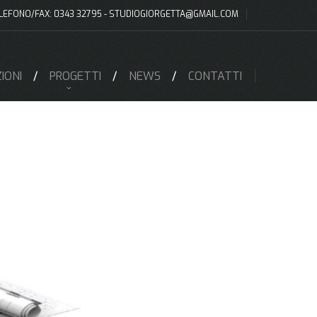
LEFONO/FAX: 0343 32795 -
STUDIOGIORGETTA@GMAIL.COM
IONI
PROGETTI
NEWS
CONTATTI