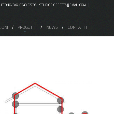
LEFONO/FAX: 0343 32795 -
STUDIOGIORGETTA@GMAIL.COM
IONI
PROGETTI
NEWS
CONTATTI