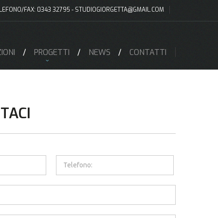
LEFONO/FAX: 0343 32795 -
STUDIOGIORGETTA@GMAIL.COM
IONI
PROGETTI
NEWS
CONTATTI
TACI
Telefono: