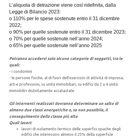
L’aliquota di detrazione viene così ridefinita, dalla
Legge di Bilancio 2023:
o
110%
per le spese sostenute
entro il 31 dicembre
2022
;
o
90%
per quelle sostenute
e
ntro il 31 dicembre 2023
;
o
70%
per quelle sostenute nell’
anno 2024
;
o
65%
per quelle sostenute nell’
anno 2025
Potranno accedervi solo alcune categorie di soggetti, tra le
quali:
- i condomini
- le persone fisiche, al di fuori dell’esercizio di attività di impresa,
arti e professioni, su unità immobiliari, su edifici da 2 a 4 unità
immobiliri distintamente accatastate
Gli interventi realizzati dovranno determinare un salto di
almeno due classi energetiche o, se non possibile, il
conseguimento della classe più alta
Quali lavori:
lavori di isolamento termico delle superfici opache degli
edifici che interessino almeno il 25% della superficie