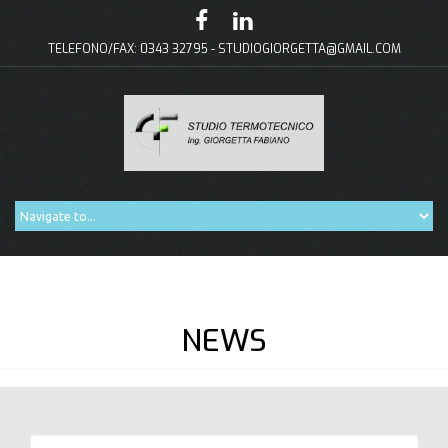
TELEFONO/FAX: 0343 32795 -
STUDIOGIORGETTA@GMAIL.COM
NEWS