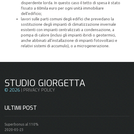
disperdente lorda. In questo caso il tetto di spesa è stato
fissato a 60mila euro per ogni unità immobiliare
dell’edificio;
lavori sulle parti comuni degli edifici che prevedano la
sostituzione degli impianti di climatizzazione invernale
esistenti con impianti centralizzati a condensazione, a
pompa di calore (inclusi gli impianti ibridi o geotermici,
anche abbinati all’installazione di impianti fotovoltaici e
relativi sistemi di accumulo), o a microgenerazione.
STUDIO GIORGETTA
©
2026
|
PRIVACY POLICY
ULTIMI POST
Superbonus al 110%
2020-05-23