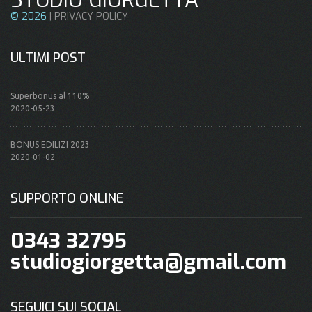
STUDIO GIORGETTA
©
2026
|
PRIVACY POLICY
ULTIMI POST
Superbonus al 110%
2020-05-23
BONUS EDILIZI 2023
2020-01-02
SUPPORTO ONLINE
0343 32795
studiogiorgetta@gmail.com
SEGUICI SUI SOCIAL