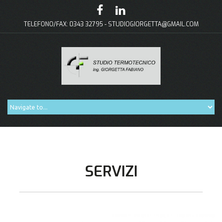
TELEFONO/FAX: 0343 32795 -
STUDIOGIORGETTA@GMAIL.COM
SERVIZI