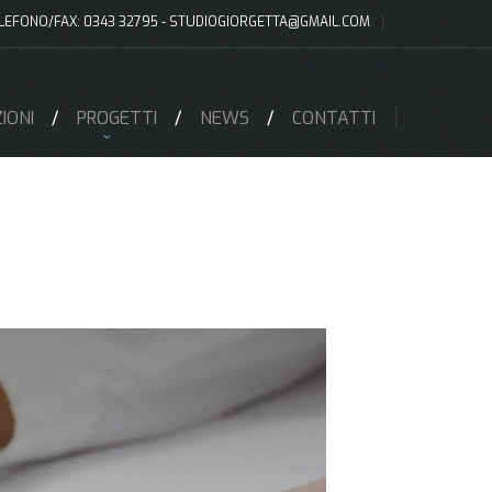
LEFONO/FAX: 0343 32795 -
STUDIOGIORGETTA@GMAIL.COM
IONI
PROGETTI
NEWS
CONTATTI