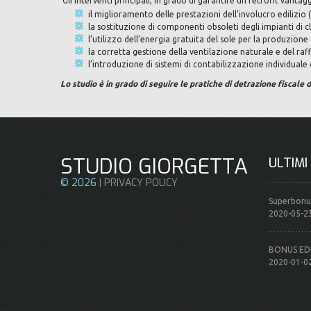
Gli interventi principali, in grado di garantire un retrofit vant
il miglioramento delle prestazioni dell’involucro edilizio
la sostituzione di componenti obsoleti degli impianti di c
l’utilizzo dell’energia gratuita del sole per la produzione d
la corretta gestione della ventilazione naturale e del raf
l’introduzione di sistemi di contabilizzazione individuale 
Lo studio è in grado di seguire le pratiche di detrazione fiscal
STUDIO GIORGETTA
ULTIMI
©
2026
|
PRIVACY POLICY
Superbonu
2020-05-2
BONUS EDI
2020-01-0