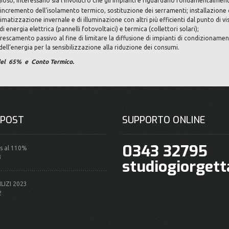
aggioso, interessano sia l'involucro che gli impianti e riguardano fondamentalment
 (incremento dell’isolamento termico, sostituzione dei serramenti; installazione d
limatizzazione invernale e di illuminazione con altri più efficienti dal punto di
i energia elettrica (pannelli fotovoltaici) e termica (collettori solari);
frescamento passivo al fine di limitare la diffusione di impianti di condizionamen
dell’energia per la sensibilizzazione alla riduzione dei consumi.
e del 65% e Conto Termico.
 POST
SUPPORTO ONLINE
0343 32795
s al 110%
3
studiogiorget
LIZI 2023
2