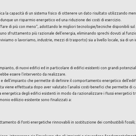
ca la capacità di un sistema fisico di ottenere un dato risultato utilizzando meno
que un risparmio energetico ed una riduzione dei costi di esercizio.
 a “fare di più con meno”, adottando le migliori tecnologie/tecniche disponibili
 uno sfruttamento più razionale dell'energia, eliminando sprechi dovuti al funz
 viviamo o lavoriamo, industrie, mezzi di trasporto) sia a livello locale, sia di un 
mpianto, di nuovi edifici ed in particolare di edifici esistenti con grandi potenzi
ebbe essere l'intervento da realizzare.
 e dell'impianto che permette di definire il comportamento energetico dell'edifi
elta viene effettuata dopo aver valutato l'analisi costi-benefici che permette di ca
 energetica degli edifici esistenti in modo da razionalizzare i flussi energetici 
imonio edilizio esistente sono finalizzati a:
ttamento di fonti energetiche rinnovabili in sostituzione dei combustibili fossili;