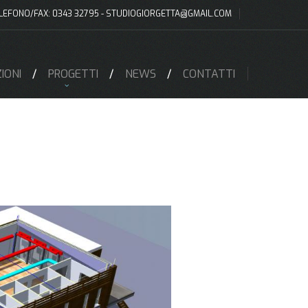
LEFONO/FAX: 0343 32795 -
STUDIOGIORGETTA@GMAIL.COM
IONI
PROGETTI
NEWS
CONTATTI